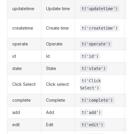
t
updatetime
Update time
t('updatetime')
ti
t
createtime
Create time
t('createtime')
ti
operate
Operate
t('operate')
t
id
Id
t('id')
t
state
State
t('state')
t
t('Click
t
Click Select
Click select
Select')
se
complete
Complete
t('complete')
t
add
Add
t('add')
t
edit
Edit
t('edit')
t