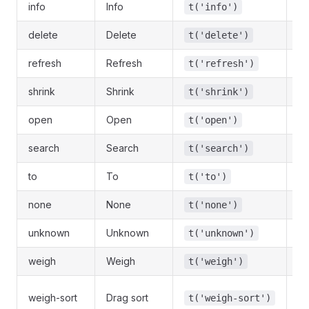
info
Info
t('info')
t
delete
Delete
t('delete')
t
refresh
Refresh
t('refresh')
t
shrink
Shrink
t('shrink')
t
open
Open
t('open')
t
search
Search
t('search')
t
to
To
t('to')
t
none
None
t('none')
t
unknown
Unknown
t('unknown')
t
weigh
Weigh
t('weigh')
t
t
weigh-sort
Drag sort
t('weigh-sort')
so