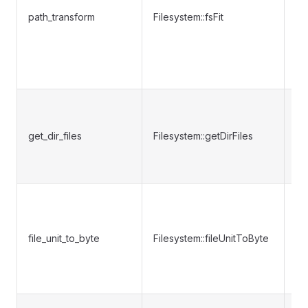
据
path_transform
Filesystem::fsFit
前
统
隔
适
获
目
get_dir_files
Filesystem::getDirFiles
内
文
列
将
件
小
file_unit_to_byte
Filesystem::fileUnitToByte
换
字
单
获