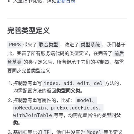
大量细节优化，详见
更新日志
完善类型定义
带来了
，改进了
，我们基于
PHP8
联合类型
类型系统
此，完善了所有服务端代码的类型定义，在完善了
前后
的类型定义后，所有继承于它们的控制器，都需
台基类
要同步完善类型定义
控制器有重写
方法的，
index、add、edit、del
均需配置方法的返回
类型同父类
。
控制器有重写属性的，比如：
model、
noNeedLogin、preExcludeFields、
等等，均需配置属性的
类型同父
withJoinTable
类
。
基础框架比如
，他们并没有为
等类定义
TP
Model