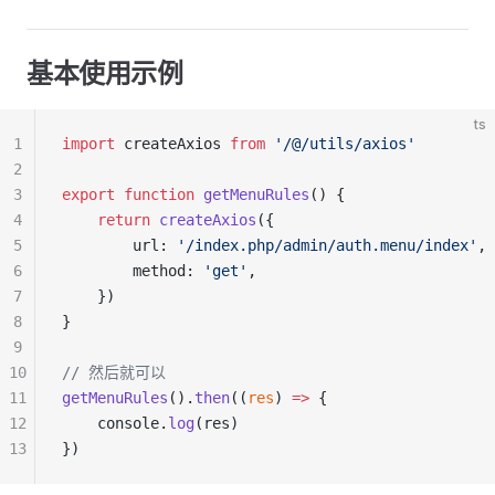
基本使用示例
ts
1
import
 createAxios 
from
 '/@/utils/axios'
2
3
export
 function
 getMenuRules
() {
4
    return
 createAxios
({
5
        url: 
'/index.php/admin/auth.menu/index'
,
6
        method: 
'get'
,
7
    })
8
}
9
10
// 然后就可以
11
getMenuRules
().
then
((
res
) 
=>
 {
12
    console.
log
(res)
13
})