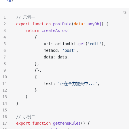
ts
1
// 示例一
2
export
 function
 postData
(
data
:
 anyObj
) {
3
    return
 createAxios
(
4
        {
5
            url: actionUrl.
get
(
'edit'
),
6
            method: 
'post'
,
7
            data: data,
8
        },
9
        {},
10
        {
11
            text: 
'正在全力提交中...'
,
12
        }
13
    )
14
}
15
16
// 示例二
17
export
 function
 getMenuRules
() {