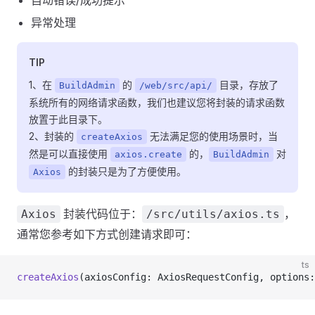
自动错误/成功提示
异常处理
TIP
1、在
的
目录，存放了
BuildAdmin
/web/src/api/
系统所有的网络请求函数，我们也建议您将封装的请求函数
放置于此目录下。
2、封装的
无法满足您的使用场景时，当
createAxios
然是可以直接使用
的，
对
axios.create
BuildAdmin
的封装只是为了方便使用。
Axios
封装代码位于：
，
Axios
/src/utils/axios.ts
通常您参考如下方式创建请求即可：
ts
createAxios
(axiosConfig: AxiosRequestConfig, options: